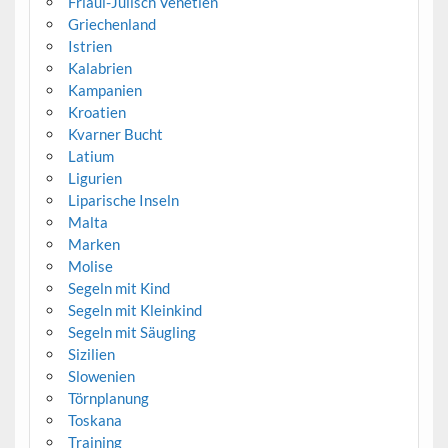
Friaul-Julisch Venetien
Griechenland
Istrien
Kalabrien
Kampanien
Kroatien
Kvarner Bucht
Latium
Ligurien
Liparische Inseln
Malta
Marken
Molise
Segeln mit Kind
Segeln mit Kleinkind
Segeln mit Säugling
Sizilien
Slowenien
Törnplanung
Toskana
Training