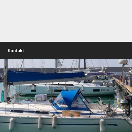
nsel | Circumnavigating the italian peninsula | Attorno allo
Kontakt