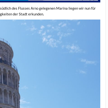
t südlich des Flusses Arno gelegenen Marina liegen wir nun für
igkeiten der Stadt erkunden.