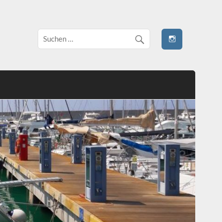
 stivale