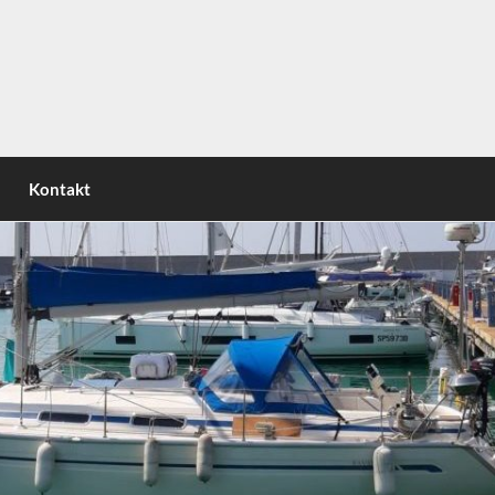
nsel | Circumnavigating the italian peninsula | Attorno allo
Kontakt