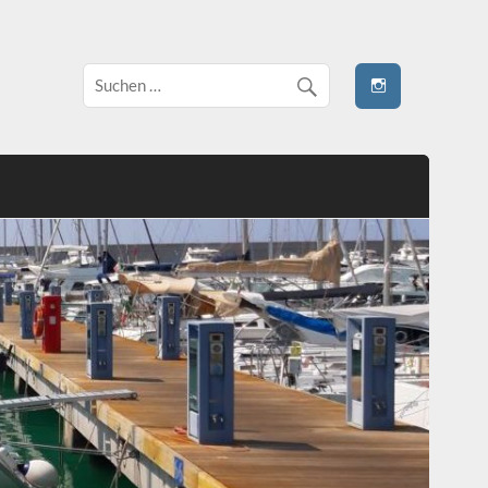
 stivale