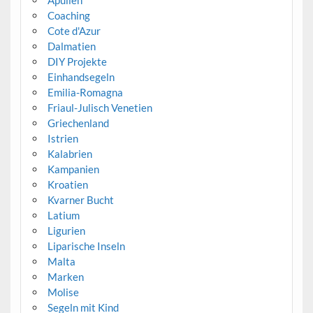
Apulien
Coaching
Cote d'Azur
Dalmatien
DIY Projekte
Einhandsegeln
Emilia-Romagna
Friaul-Julisch Venetien
Griechenland
Istrien
Kalabrien
Kampanien
Kroatien
Kvarner Bucht
Latium
Ligurien
Liparische Inseln
Malta
Marken
Molise
Segeln mit Kind