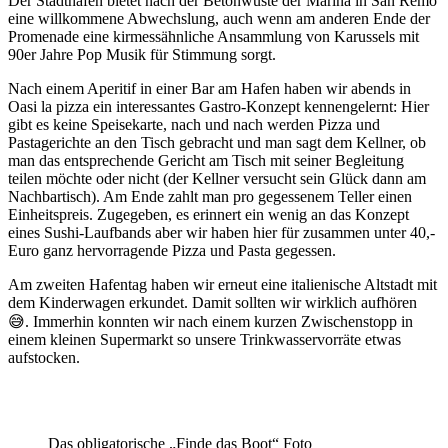
Der Stadthafen bietet nach der Betonwüste der Marina in San Remo
eine willkommene Abwechslung, auch wenn am anderen Ende der
Promenade eine kirmessähnliche Ansammlung von Karussels mit
90er Jahre Pop Musik für Stimmung sorgt.
Nach einem Aperitif in einer Bar am Hafen haben wir abends in
Oasi la pizza ein interessantes Gastro-Konzept kennengelernt: Hier
gibt es keine Speisekarte, nach und nach werden Pizza und
Pastagerichte an den Tisch gebracht und man sagt dem Kellner, ob
man das entsprechende Gericht am Tisch mit seiner Begleitung
teilen möchte oder nicht (der Kellner versucht sein Glück dann am
Nachbartisch). Am Ende zahlt man pro gegessenem Teller einen
Einheitspreis. Zugegeben, es erinnert ein wenig an das Konzept
eines Sushi-Laufbands aber wir haben hier für zusammen unter 40,-
Euro ganz hervorragende Pizza und Pasta gegessen.
Am zweiten Hafentag haben wir erneut eine italienische Altstadt mit
dem Kinderwagen erkundet. Damit sollten wir wirklich aufhören
😅. Immerhin konnten wir nach einem kurzen Zwischenstopp in
einem kleinen Supermarkt so unsere Trinkwasservorräte etwas
aufstocken.
Das obligatorische „Finde das Boot“ Foto