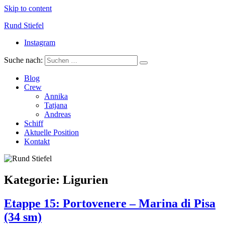
Skip to content
Rund Stiefel
Instagram
Ein Segeltörn rund um die italienische Halbinsel | Circumnavigating
the italian peninsula | Attorno allo stivale
Suche nach:
Blog
Crew
Annika
Tatjana
Andreas
Schiff
Aktuelle Position
Kontakt
Kategorie:
Ligurien
Etappe 15: Portovenere – Marina di Pisa
(34 sm)