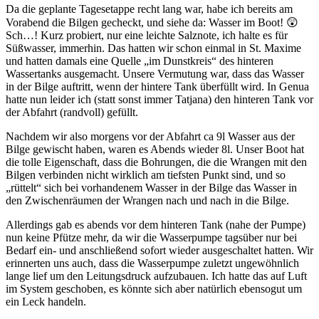
Da die geplante Tagesetappe recht lang war, habe ich bereits am
Vorabend die Bilgen gecheckt, und siehe da: Wasser im Boot! 😲
Sch…! Kurz probiert, nur eine leichte Salznote, ich halte es für
Süßwasser, immerhin. Das hatten wir schon einmal in St. Maxime
und hatten damals eine Quelle „im Dunstkreis“ des hinteren
Wassertanks ausgemacht. Unsere Vermutung war, dass das Wasser
in der Bilge auftritt, wenn der hintere Tank überfüllt wird. In Genua
hatte nun leider ich (statt sonst immer Tatjana) den hinteren Tank vor
der Abfahrt (randvoll) gefüllt.
Nachdem wir also morgens vor der Abfahrt ca 9l Wasser aus der
Bilge gewischt haben, waren es Abends wieder 8l. Unser Boot hat
die tolle Eigenschaft, dass die Bohrungen, die die Wrangen mit den
Bilgen verbinden nicht wirklich am tiefsten Punkt sind, und so
„rüttelt“ sich bei vorhandenem Wasser in der Bilge das Wasser in
den Zwischenräumen der Wrangen nach und nach in die Bilge.
Allerdings gab es abends vor dem hinteren Tank (nahe der Pumpe)
nun keine Pfütze mehr, da wir die Wasserpumpe tagsüber nur bei
Bedarf ein- und anschließend sofort wieder ausgeschaltet hatten. Wir
erinnerten uns auch, dass die Wasserpumpe zuletzt ungewöhnlich
lange lief um den Leitungsdruck aufzubauen. Ich hatte das auf Luft
im System geschoben, es könnte sich aber natürlich ebensogut um
ein Leck handeln.