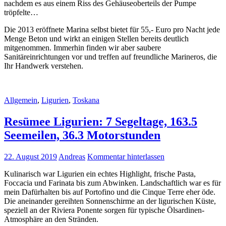
nachdem es aus einem Riss des Gehäuseoberteils der Pumpe
tröpfelte…
Die 2013 eröffnete Marina selbst bietet für 55,- Euro pro Nacht jede
Menge Beton und wirkt an einigen Stellen bereits deutlich
mitgenommen. Immerhin finden wir aber saubere
Sanitäreinrichtungen vor und treffen auf freundliche Marineros, die
Ihr Handwerk verstehen.
Allgemein
,
Ligurien
,
Toskana
Resümee Ligurien: 7 Segeltage, 163.5
Seemeilen, 36.3 Motorstunden
22. August 2019
Andreas
Kommentar hinterlassen
Kulinarisch war Ligurien ein echtes Highlight, frische Pasta,
Foccacia und Farinata bis zum Abwinken. Landschaftlich war es für
mein Dafürhalten bis auf Portofino und die Cinque Terre eher öde.
Die aneinander gereihten Sonnenschirme an der ligurischen Küste,
speziell an der Riviera Ponente sorgen für typische Ölsardinen-
Atmosphäre an den Stränden.