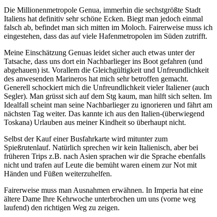
Die Millionenmetropole Genua, immerhin die sechstgrößte Stadt
Italiens hat definitiv sehr schöne Ecken. Biegt man jedoch einmal
falsch ab, befindet man sich mitten im Moloch. Fairerweise muss ich
eingestehen, dass das auf viele Hafenmetropolen im Süden zutrifft.
Meine Einschätzung Genuas leidet sicher auch etwas unter der
Tatsache, dass uns dort ein Nachbarlieger ins Boot gefahren (und
abgehauen) ist. Vorallem die Gleichgültigkeit und Unfreundlichkeit
des anwesenden Marineros hat mich sehr betroffen gemacht.
Generell schockiert mich die Unfreundlichkeit vieler Italiener (auch
Segler). Man grüsst sich auf dem Stg kaum, man hilft sich selten. Im
Idealfall scheint man seine Nachbarlieger zu ignorieren und fährt am
nächsten Tag weiter. Das kannte ich aus den Italien-(überwiegend
Toskana) Urlauben aus meiner Kindheit so überhaupt nicht.
Selbst der Kauf einer Busfahrkarte wird mitunter zum
Spießrutenlauf. Natürlich sprechen wir kein Italienisch, aber bei
früheren Trips z.B. nach Asien sprachen wir die Sprache ebenfalls
nicht und trafen auf Leute die bemüht waren einem zur Not mit
Händen und Füßen weiterzuhelfen.
Fairerweise muss man Ausnahmen erwähnen. In Imperia hat eine
ältere Dame Ihre Kehrwoche unterbrochen um uns (vorne weg
laufend) den richtigen Weg zu zeigen.