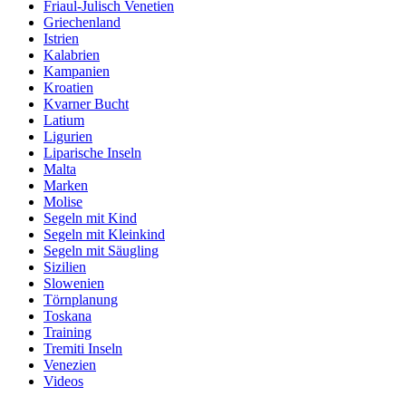
Friaul-Julisch Venetien
Griechenland
Istrien
Kalabrien
Kampanien
Kroatien
Kvarner Bucht
Latium
Ligurien
Liparische Inseln
Malta
Marken
Molise
Segeln mit Kind
Segeln mit Kleinkind
Segeln mit Säugling
Sizilien
Slowenien
Törnplanung
Toskana
Training
Tremiti Inseln
Venezien
Videos