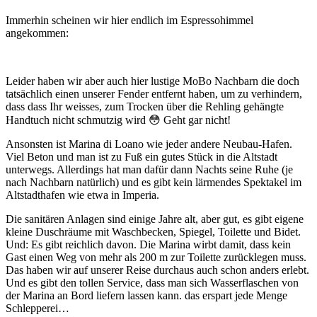
Immerhin scheinen wir hier endlich im Espressohimmel
angekommen:
Leider haben wir aber auch hier lustige MoBo Nachbarn die doch
tatsächlich einen unserer Fender entfernt haben, um zu verhindern,
dass dass Ihr weisses, zum Trocken über die Rehling gehängte
Handtuch nicht schmutzig wird 😳 Geht gar nicht!
Ansonsten ist Marina di Loano wie jeder andere Neubau-Hafen.
Viel Beton und man ist zu Fuß ein gutes Stück in die Altstadt
unterwegs. Allerdings hat man dafür dann Nachts seine Ruhe (je
nach Nachbarn natürlich) und es gibt kein lärmendes Spektakel im
Altstadthafen wie etwa in Imperia.
Die sanitären Anlagen sind einige Jahre alt, aber gut, es gibt eigene
kleine Duschräume mit Waschbecken, Spiegel, Toilette und Bidet.
Und: Es gibt reichlich davon. Die Marina wirbt damit, dass kein
Gast einen Weg von mehr als 200 m zur Toilette zurücklegen muss.
Das haben wir auf unserer Reise durchaus auch schon anders erlebt.
Und es gibt den tollen Service, dass man sich Wasserflaschen von
der Marina an Bord liefern lassen kann. das erspart jede Menge
Schlepperei…