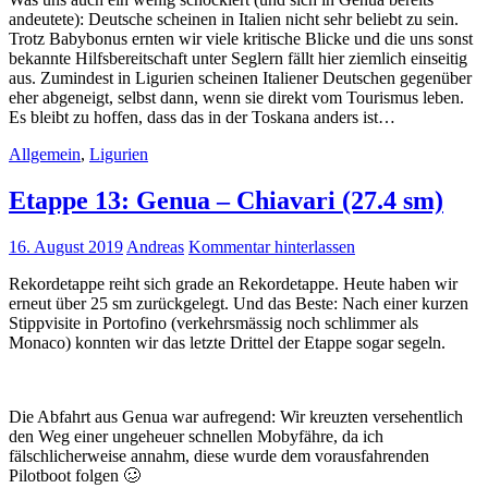
andeutete): Deutsche scheinen in Italien nicht sehr beliebt zu sein.
Trotz Babybonus ernten wir viele kritische Blicke und die uns sonst
bekannte Hilfsbereitschaft unter Seglern fällt hier ziemlich einseitig
aus. Zumindest in Ligurien scheinen Italiener Deutschen gegenüber
eher abgeneigt, selbst dann, wenn sie direkt vom Tourismus leben.
Es bleibt zu hoffen, dass das in der Toskana anders ist…
Allgemein
,
Ligurien
Etappe 13: Genua – Chiavari (27.4 sm)
16. August 2019
Andreas
Kommentar hinterlassen
Rekordetappe reiht sich grade an Rekordetappe. Heute haben wir
erneut über 25 sm zurückgelegt. Und das Beste: Nach einer kurzen
Stippvisite in Portofino (verkehrsmässig noch schlimmer als
Monaco) konnten wir das letzte Drittel der Etappe sogar segeln.
Die Abfahrt aus Genua war aufregend: Wir kreuzten versehentlich
den Weg einer ungeheuer schnellen Mobyfähre, da ich
fälschlicherweise annahm, diese wurde dem vorausfahrenden
Pilotboot folgen 🥴