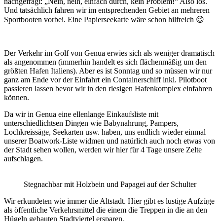
nachgefragt: „Nein, nein, einfach durch, kein Problem!“ Also los.
Und tatsächlich fahren wir im entsprechenden Gebiet an mehreren
Sportbooten vorbei. Eine Papierseekarte wäre schon hilfreich 😉
Der Verkehr im Golf von Genua erwies sich als weniger dramatisch
als angenommen (immerhin handelt es sich flächenmäßig um den
größten Hafen Italiens). Aber es ist Sonntag und so müssen wir nur
ganz am Ende vor der Einfahrt ein Containerschiff inkl. Pilotboot
passieren lassen bevor wir in den riesigen Hafenkomplex einfahren
können.
Da wir in Genua eine ellenlange Einkaufsliste mit
unterschiedlichtsen Dingen wie Babynahrung, Pampers,
Lochkreissäge, Seekarten usw. haben, uns endlich wieder einmal
unserer Boatwork-Liste widmen und natürlich auch noch etwas von
der Stadt sehen wollen, werden wir hier für 4 Tage unsere Zelte
aufschlagen.
Stegnachbar mit Holzbein und Papagei auf der Schulter
Wir erkundeten wie immer die Altstadt. Hier gibt es lustige Aufzüge
als öffentliche Verkehrsmittel die einem die Treppen in die an den
Hügeln gebauten Stadtviertel ersparen.