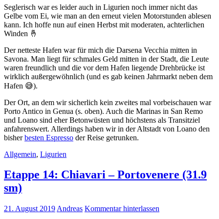
Seglerisch war es leider auch in Ligurien noch immer nicht das
Gelbe vom Ei, wie man an den erneut vielen Motorstunden ablesen
kann. Ich hoffe nun auf einen Herbst mit moderaten, achterlichen
Winden 🤞
Der netteste Hafen war für mich die Darsena Vecchia mitten in
Savona. Man liegt für schmales Geld mitten in der Stadt, die Leute
waren freundlich und die vor dem Hafen liegende Drehbrücke ist
wirklich außergewöhnlich (und es gab keinen Jahrmarkt neben dem
Hafen 😅).
Der Ort, an dem wir sicherlich kein zweites mal vorbeischauen war
Porto Antico in Genua (s. oben). Auch die Marinas in San Remo
und Loano sind eher Betonwüsten und höchstens als Transitziel
anfahrenswert. Allerdings haben wir in der Altstadt von Loano den
bisher
besten Espresso
der Reise getrunken.
Allgemein
,
Ligurien
Etappe 14: Chiavari – Portovenere (31.9
sm)
21. August 2019
Andreas
Kommentar hinterlassen