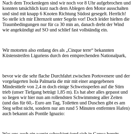
Nach dem Trockenlegen sind wir noch vor 8 Uhr aufgebrochen und
konnten tatsächlich kurz nach dem Ablegen den Motor ausschalten
und sind mit knapp 6 Knoten Richtung Südost gesegelt. Herrlich!
So stelle ich mir Elternzeit unter Segeln vor! Doch leider hielten die
Traumbedingungen nur für ca 30 min an, danach dreht der Wind
wie angekündigt auf SO und schlief fast vollständig ein.
Wir motorten also entlang des als „Cinque terre“ bekannten
Küstenstreifen Liguriens durch den entsprechenden Nationalpark,
bevor wie die sehr flache Durchfahrt zwischen Portovenere und der
vorgelagerten Isola Palmaria die mir mit einer angegebenen
Mindesttiefe von 2,4 m doch einige Schweissperlen auf die Stirn
trieb (unser Tiefgang beträgt 1,85 m). Es hat aber alles gepasst und
so liegen wir hier nun am rollendsten Schwimmsteg aller Zeiten
(und das für 60,- Euro am Tag, Toiletten und Duschen gibt es am
Steg selbst nicht, sondern nur am rund 5 Minuten entfernten Hafen)
auch bekannt als Pontile Ignazio:
Was uns auch ein wenig schockiert (und sich in Genua bereits