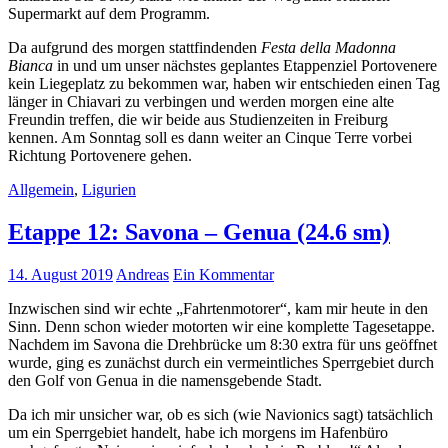
Supermarkt auf dem Programm.
Da aufgrund des morgen stattfindenden
Festa della Madonna
Bianca
in und um unser nächstes geplantes Etappenziel Portovenere
kein Liegeplatz zu bekommen war, haben wir entschieden einen Tag
länger in Chiavari zu verbingen und werden morgen eine alte
Freundin treffen, die wir beide aus Studienzeiten in Freiburg
kennen. Am Sonntag soll es dann weiter an Cinque Terre vorbei
Richtung Portovenere gehen.
Allgemein
,
Ligurien
Etappe 12: Savona – Genua (24.6 sm)
14. August 2019
Andreas
Ein Kommentar
Inzwischen sind wir echte „Fahrtenmotorer“, kam mir heute in den
Sinn. Denn schon wieder motorten wir eine komplette Tagesetappe.
Nachdem im Savona die Drehbrücke um 8:30 extra für uns geöffnet
wurde, ging es zunächst durch ein vermeintliches Sperrgebiet durch
den Golf von Genua in die namensgebende Stadt.
Da ich mir unsicher war, ob es sich (wie Navionics sagt) tatsächlich
um ein Sperrgebiet handelt, habe ich morgens im Hafenbüro