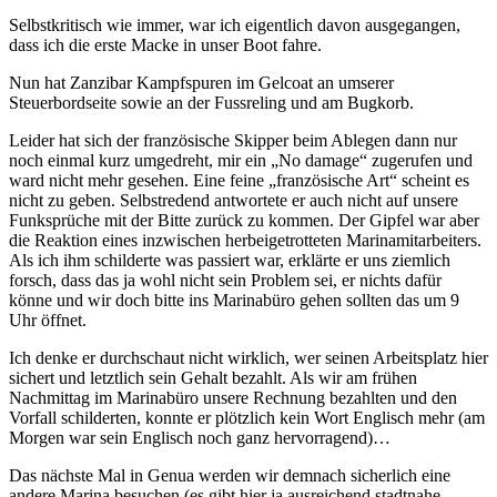
Selbstkritisch wie immer, war ich eigentlich davon ausgegangen,
dass ich die erste Macke in unser Boot fahre.
Nun hat Zanzibar Kampfspuren im Gelcoat an umserer
Steuerbordseite sowie an der Fussreling und am Bugkorb.
Leider hat sich der französische Skipper beim Ablegen dann nur
noch einmal kurz umgedreht, mir ein „No damage“ zugerufen und
ward nicht mehr gesehen. Eine feine „französische Art“ scheint es
nicht zu geben. Selbstredend antwortete er auch nicht auf unsere
Funksprüche mit der Bitte zurück zu kommen. Der Gipfel war aber
die Reaktion eines inzwischen herbeigetrotteten Marinamitarbeiters.
Als ich ihm schilderte was passiert war, erklärte er uns ziemlich
forsch, dass das ja wohl nicht sein Problem sei, er nichts dafür
könne und wir doch bitte ins Marinabüro gehen sollten das um 9
Uhr öffnet.
Ich denke er durchschaut nicht wirklich, wer seinen Arbeitsplatz hier
sichert und letztlich sein Gehalt bezahlt. Als wir am frühen
Nachmittag im Marinabüro unsere Rechnung bezahlten und den
Vorfall schilderten, konnte er plötzlich kein Wort Englisch mehr (am
Morgen war sein Englisch noch ganz hervorragend)…
Das nächste Mal in Genua werden wir demnach sicherlich eine
andere Marina besuchen (es gibt hier ja ausreichend stadtnahe