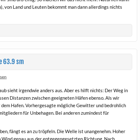
n), von Land und Leuten bekommt man dann allerdings nichts
d
ne 63.9 sm
ssen
ub sieht irgendwie anders aus. Aber es hilft nichts: Der Weg in
rossen Distanzen zwischen geeigneten Häfen ebenso. Als wir
vor dem Hafen. Vorhergesagte mögliche Gewitter und bedrohlich
itgliedern für Unbehagen. Bei anderen zumindest für
ben, fängt es an zu tröpfeln. Die Welle ist unangenehm. Hoher
 Wind genau aus der entgegengesetzten Richtung. Nach