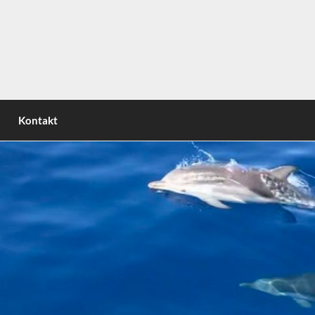
nsel | Circumnavigating the italian peninsula | Attorno allo
Kontakt