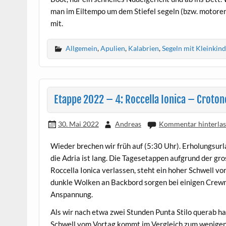
man im Eiltempo um dem Stiefel segeln (bzw. motore
mit.
Allgemein
,
Apulien
,
Kalabrien
,
Segeln mit Kleinkin
Etappe 2022 – 4: Roccella Ionica – Croto
30. Mai 2022
Andreas
Kommentar hinterla
Wieder brechen wir früh auf (5:30 Uhr). Erholungsurla
die Adria ist lang. Die Tagesetappen aufgrund der g
Roccella Ionica verlassen, steht ein hoher Schwell 
dunkle Wolken an Backbord sorgen bei einigen Crewm
Anspannung.
Als wir nach etwa zwei Stunden Punta Stilo querab ha
Schwell vom Vortag kommt im Vergleich zum wenigen