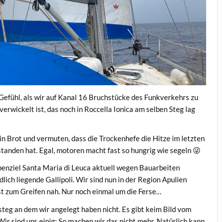
efühl, als wir auf Kanal 16 Bruchstücke des Funkverkehrs zu
erwickelt ist, das noch in Roccella Ionica am selben Steg lag
 Brot und vermuten, dass die Trockenhefe die Hitze im letzten
anden hat. Egal, motoren macht fast so hungrig wie segeln 😜
penziel Santa Maria di Leuca aktuell wegen Bauarbeiten
dlich liegende Gallipoli. Wir sind nun in der Region Apulien
t zum Greifen nah. Nur noch einmal um die Ferse…
teg an dem wir angelegt haben nicht. Es gibt keim Bild vom
 Wir sind uns einig: So machen wir das nicht mehr. Natürlich kann