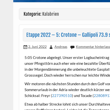
Kategorie:
Kalabrien
Etappe 2022 – 5: Crotone – Gallipoli 73.9 
2. Juni 2022
Andreas
Kommentar hinterlas
5:05 Crotone abgelegt. Unser erster Logbucheintrag d
unser Pfingsttörn auch eher wie eine bezahlte Überfüh
in der Morgendämmerung die unbeleuchtete Gasplattf
Grosssegel. Doch wieder herrschen nur leichte Winde
Wir motoren die nächsten Stunden durch den Golf von
Sommerurlaub in der Adria wieder deutlich kürzer wer
Schicksal: Freyr (
227390510
) und Tocade (
2280891
Etwa ab halber Strecke lohnt sich unser Durchhaltev