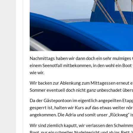
Nachmittags haben wir dann doch ein sehr mulmiges G
einem Seenotfall mitbekommen, in den wohl ein Boot v
wie wir.
Wir backen zur Ablenkung zum Mittagessen erneut ein
Sommer eventuell doch nicht ganz unbeschadet überst
Da der Gästepontoon im eigentlich angepeilten Etap
gesperrt ist, halten wir Kurs auf das etwas weiter nör
angekommen. Die Adria und somit unser „Rückweg“ is
Wir sind ziemlich kaputt, wir verlassen den Schwimms
Boot, nur ein schnelles Nudelgericht und ab ins Bett.