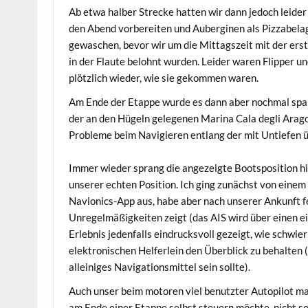
Ab etwa halber Strecke hatten wir dann jedoch leider
den Abend vorbereiten und Auberginen als Pizzabela
gewaschen, bevor wir um die Mittagszeit mit der er
in der Flaute belohnt wurden. Leider waren Flipper u
plötzlich wieder, wie sie gekommen waren.
Am Ende der Etappe wurde es dann aber nochmal span
der an den Hügeln gelegenen Marina Cala degli Arago
Probleme beim Navigieren entlang der mit Untiefen ü
Immer wieder sprang die angezeigte Bootsposition hi
unserer echten Position. Ich ging zunächst von eine
Navionics-App aus, habe aber nach unserer Ankunft f
Unregelmäßigkeiten zeigt (das AIS wird über einen 
Erlebnis jedenfalls eindrucksvoll gezeigt, wie schwie
elektronischen Helferlein den Überblick zu behalten 
alleiniges Navigationsmittel sein sollte).
Auch unser beim motoren viel benutzter Autopilot mac
am Ende einer Etappe selbst steuern möchte, nicht so