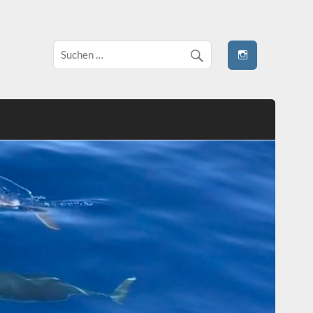
 stivale