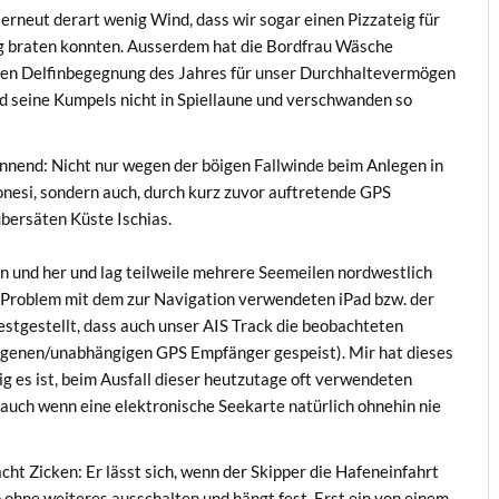
 erneut derart wenig Wind, dass wir sogar einen Pizzateig für
g braten konnten. Ausserdem hat die Bordfrau Wäsche
sten Delfinbegegnung des Jahres für unser Durchhaltevermögen
nd seine Kumpels nicht in Spiellaune und verschwanden so
nend: Nicht nur wegen der böigen Fallwinde beim Anlegen in
nesi, sondern auch, durch kurz zuvor auftretende GPS
bersäten Küste Ischias.
n und her und lag teilweile mehrere Seemeilen nordwestlich
m Problem mit dem zur Navigation verwendeten iPad bzw. der
estgestellt, dass auch unser AIS Track die beobachteten
eigenen/unabhängigen GPS Empfänger gespeist). Mir hat dieses
rig es ist, beim Ausfall dieser heutzutage oft verwendeten
(auch wenn eine elektronische Seekarte natürlich ohnehin nie
ht Zicken: Er lässt sich, wenn der Skipper die Hafeneinfahrt
 ohne weiteres ausschalten und hängt fest. Erst ein von einem