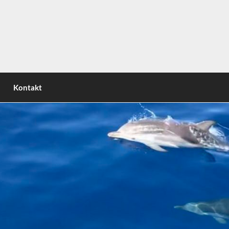
nsel | Circumnavigating the italian peninsula | Attorno allo
Kontakt