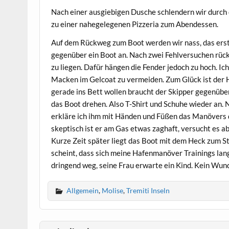
Nach einer ausgiebigen Dusche schlendern wir durc
zu einer nahegelegenen Pizzeria zum Abendessen.
Auf dem Rückweg zum Boot werden wir nass, das erst
gegenüber ein Boot an. Nach zwei Fehlversuchen rüc
zu liegen. Dafür hängen die Fender jedoch zu hoch. I
Macken im Gelcoat zu vermeiden. Zum Glück ist der Haf
gerade ins Bett wollen braucht der Skipper gegenübe
das Boot drehen. Also T-Shirt und Schuhe wieder an.
erkläre ich ihm mit Händen und Füßen das Manövers 
skeptisch ist er am Gas etwas zaghaft, versucht es ab
Kurze Zeit später liegt das Boot mit dem Heck zum St
scheint, dass sich meine Hafenmanöver Trainings lan
dringend weg, seine Frau erwarte ein Kind. Kein Wund
Allgemein
,
Molise
,
Tremiti Inseln