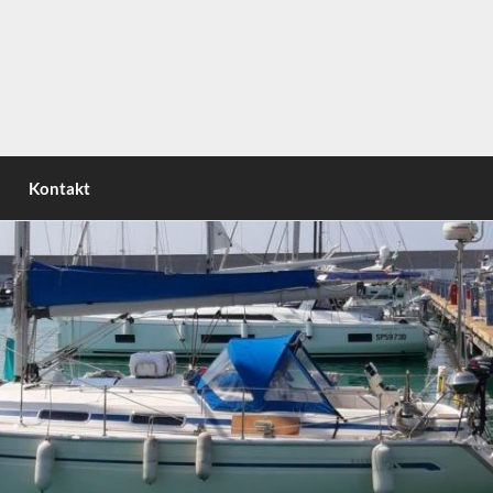
nsel | Circumnavigating the italian peninsula | Attorno allo
Kontakt