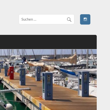
 stivale