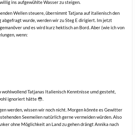
willig ins aufgewühlte Wasser zu steigen.
nden Wellen steuere, übernimmt Tatjana auf italienisch den
bgefragt wurde, werden wir zu Steg E dirigiert. Im jetzt
emanöver und es wird kurz hektisch an Bord. Aber (wie ich von
elungen, wenn:
ohlwollend Tatjanas Italienisch Kenntnisse umd gesteht,
hl ignoriert hätte 😳.
gen werden, wissen wir noch nicht. Morgen könnte es Gewitter
anstehenden Seemeilen natürlich gerne vermeiden würden. Also
Anker ohne Möglichkeit an Land zu gehen drängt Annika nach