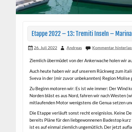
Etappe 2022 – 13: Tremiti Inseln – Marin
26. Juli 2022
Andreas
Kommentar hinterlas
Ziemlich übermüdet von der Ankerwache holen wir auf
Auch heute haben wir auf unserem Rückweg zum italie
Sveva in der (mir zuvor unbekannten) Region Molise 
Zu Beginn motoren wir: Es ist wie immer: Der Wind ko
Norden bläst es aus Nord, fahren wir nach Westen (w
mitlaufenden Motor wenigstens die Genua setzen un
Die Etappe verläuft sonst recht ereignislos. Keine D
bereits Pläne für den liebgewonnenen Badestop kurz v
ist es auf einmal ziemlich ungemütlich. Der jetzt auf