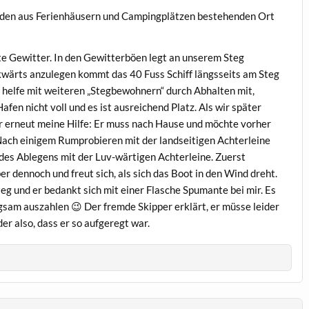
h den aus Ferienhäusern und Campingplätzen bestehenden Ort
e Gewitter. In den Gewitterböen legt an unserem Steg
kwärts anzulegen kommt das 40 Fuss Schiff längsseits am Steg
ch helfe mit weiteren „Stegbewohnern“ durch Abhalten mit,
en nicht voll und es ist ausreichend Platz. Als wir später
r erneut meine Hilfe: Er muss nach Hause und möchte vorher
 Nach einigem Rumprobieren mit der landseitigen Achterleine
des Ablegens mit der Luv-wärtigen Achterleine. Zuerst
er dennoch und freut sich, als sich das Boot in den Wind dreht.
eg und er bedankt sich mit einer Flasche Spumante bei mir. Es
gsam auszahlen 😉 Der fremde Skipper erklärt, er müsse leider
er also, dass er so aufgeregt war.