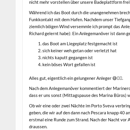
nicht mehr vorstellen über unsere Badeplattform frei
Während ich das Boot durch die unangenehmen breche
Funkkontakt mit dem Hafen. Nachdem unser Tiefgang a
ziemlich böigen Wind versemmle ich prompt das Anleg
Richard gelernt habe): Ein Anlegemanöver ist dann g
das Boot am Liegeplatz festgemacht ist
sich keiner weh getan oder verletzt hat
nichts kaputt gegangen ist
kein böses Wort gefallen ist
Alles gut, eigentlich ein gelungener Anleger 😅🤷‍♂️.
Nach dem Anlegemanöver kommentiert der Marinero w
dass er uns sonst (Mittagspause des Marina Büros) wo
Ob wir eine oder zwei Nächte im Porto Sveva verbrin
geben, die wir auf den dann nach Pescara knapp 40 
erstmal eine Runde zum Strand. Nach der Nacht vor 
draussen.