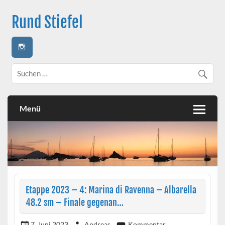
Skip
to
Rund Stiefel
content
Ein Segeltörn rund um die italienische Halbinsel |
Circumnavigating the italian peninsula | Attorno allo stivale
Menü
Etappe 2023 – 4: Marina di Ravenna – Albarella
48.2 sm – Finale gegenan…
7. Juni 2023
Andreas
Kommentar